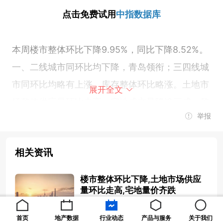
点击免费试用
中指数据库
本周楼市整体环比下降9.95%，同比下降8.52%。
一、二线城市同环比均下降，青岛领衔；三四线城
市同环比均略有上涨。库存整体环比略涨。土地市
展开全文
场整体供应量环比走高，宅地成交量降逾三成，整
举报
体均价较上周下滑，宅地均价降近三成。出让金总
额缩水，北京收金逾154亿领衔。二线城市交易活
相关资讯
跃，福州近174亿新推14宗宅地。房企融资类型以
公司债为主，房企拿地城市集中在北京、上海、苏
楼市整体环比下降,土地市场供应
州、合肥、福州等城市。
量环比走高,宅地量价齐跌
2023-11-06 07:45:04
首页
地产数据
行业动态
产品与服务
关于我们