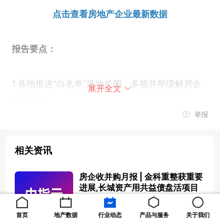
点击查看房地产企业最新数据
报告要点：
1.各地推进“白名单”落地扩围，多措并举缓解房企
展开全文
资金压力。
举报
2.并购活动热度仍相对低迷，出险房企出售项目偿
相关资讯
还债务。
房企收并购月报 | 金科重整获重要
3.金科重整计划草案提交期限延并召开第一次遴选
进展,长城资产用共益债盘活项目
2024-11-13 11:28:17
评审会，长城资产广西分公司首次通过共益债盘活
首页
地产数据
行业动态
产品与服务
关于我们