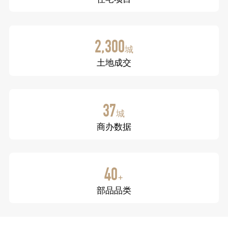
2,300
城
土地成交
37
城
商办数据
40
+
部品品类