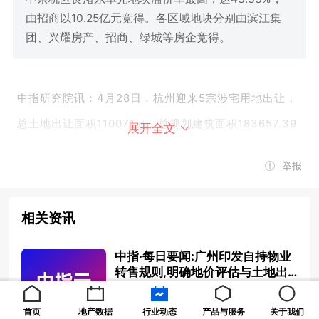
由招商以10.25亿元竞得。各区域地块分别由滨江集
团、兴耀房产、招商、绿城等房企竞得。
中指研究院讯：4月28日，杭州迎来5宗涉宅用地出让，
总土地出让面积110071㎡，总规划建筑面积183657.39
展开全文
㎡，总起始价21.63亿元。
最终5宗地块中3宗溢价成
举报
交、2宗底价成交，共收金24.98亿元。
相关资讯
中指·每日要闻:广州印发自持物业
转售规则,明确地价评估与土地出
让金计收
2026-05-14 08:40:08
拱墅区康桥单元GS120403-06地块
首页
地产数据
行业动态
产品与服务
关于我们