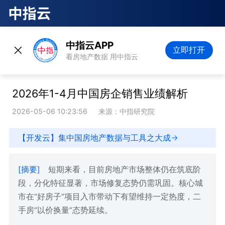
中指云APP
立即打开
看房地产数据 用中指云
2026年1-4月中国房企销售业绩解析
2026-05-06 10:23:56
来源：中指研究院
【开发云】集中国房地产数据与工具之大成
[摘要]
短期来看，目前房地产市场整体仍在筑底阶
段，分化特征显著，市场修复态势仍需巩固。核心城
市在“好房子”项目入市带动下有望维持一定热度，二
手房“以价换量”态势延续。