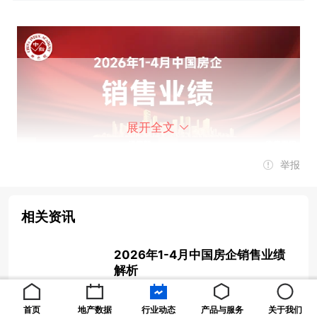
展开全文
举报
相关资讯
2026年1-4月中国房企销售业绩
解析
2026-05-06 10:23:56
首页
地产数据
行业动态
产品与服务
关于我们