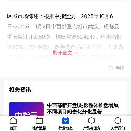
区域市场综述：根据中指监测，2025年10月6
日-2025年11月2日中西部重点城市武汉、成都及
重庆累计开盘50次，推出房源5242套，环比增长
近20%，其中刚改、改善型产品占据主流，占比为
展开全文
75.9%。不同项目间去化分化显著，武汉的城投红
树林等3盘，成都的华天龙湖杉峯等12项目以及重
举报
庆的龙湖美林美院开盘去化非常好。
相关资讯
▍武汉：汉阳区推盘量最高，江汉区、武昌区去化
中西部新开盘谍报:整体推盘增加,
较好
不同项目间去化分化显著
2025-11-10 09:21:37
首页
地产数据
行业动态
产品与服务
关于我们
根据中指监测，2025年10月6日-2025年11月2日