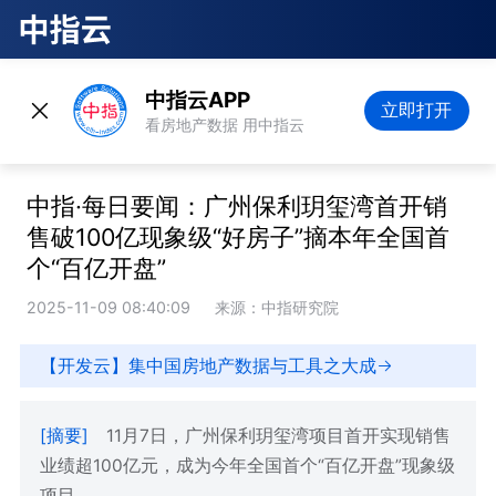
中指云APP
立即打开
看房地产数据 用中指云
中指·每日要闻：广州保利玥玺湾首开销
售破100亿现象级“好房子”摘本年全国首
个“百亿开盘”
2025-11-09 08:40:09
来源：中指研究院
【开发云】集中国房地产数据与工具之大成
[摘要]
11月7日，广州保利玥玺湾项目首开实现销售
业绩超100亿元，成为今年全国首个“百亿开盘”现象级
项目