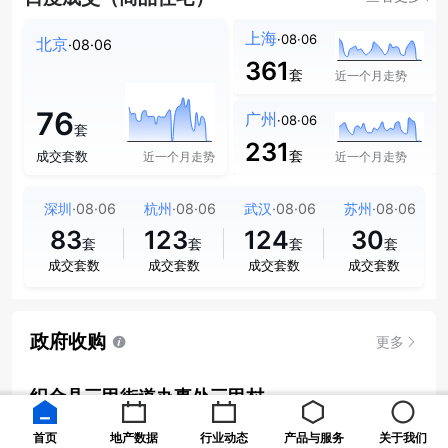
上海
·08·06
北京
·08·06
361
套
近一个月走势
76
广州
·08·06
套
231
套
成交套数
近一个月走势
近一个月走势
深圳
·08·06
杭州
·08·06
武汉
·08·06
苏州
·08·06
83
123
124
30
套
套
套
套
成交套数
成交套数
成交套数
成交套数
政府收购
更多
织金县三甲街道办事处三甲村
毕节市
住宅用地
首页
地产数据
行业动态
产品与服务
关于我们